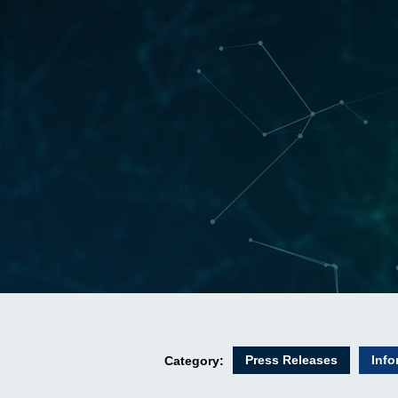
Press Releases
Info
Category: