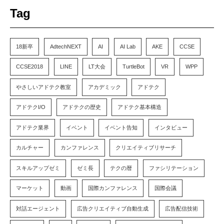
Tag
18新卒
AdtechNEXT
AI
AI Lab
AKE
CCSE
CCSE2018
LINE
LT大会
TurtleBot
VR
WPP
やさしいアドテク教室
アカデミック
アドテク
アドテクI/O
アドテクの歴史
アドテク基本構造
アドテク業界
イベント
イベント告知
インタビュー
カルチャー
カンファレンス
クリエイティブリサーチ
スキルアップゼミ
ゼミ長
テクの暦
ファシリテーション
マーケット
動画
国際カンファレンス
国際会議
対話エージェント
広告クリエイティブ自動生成
広告配信技術