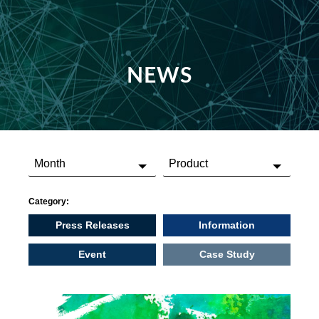
NEWS
Category:
Press Releases
Information
Event
Case Study