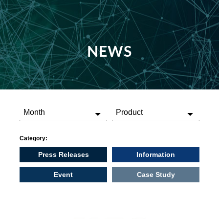
NEWS
Category:
Press Releases
Information
Event
Case Study