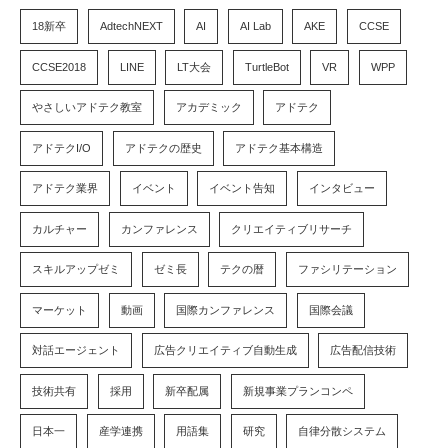
18新卒
AdtechNEXT
AI
AI Lab
AKE
CCSE
CCSE2018
LINE
LT大会
TurtleBot
VR
WPP
やさしいアドテク教室
アカデミック
アドテク
アドテクI/O
アドテクの歴史
アドテク基本構造
アドテク業界
イベント
イベント告知
インタビュー
カルチャー
カンファレンス
クリエイティブリサーチ
スキルアップゼミ
ゼミ長
テクの暦
ファシリテーション
マーケット
動画
国際カンファレンス
国際会議
対話エージェント
広告クリエイティブ自動生成
広告配信技術
技術共有
採用
新卒配属
新規事業プランコンペ
日本一
産学連携
用語集
研究
自律分散システム