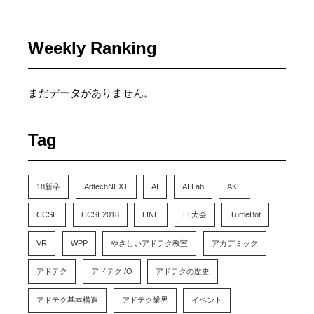
Weekly Ranking
まだデータがありません。
Tag
18新卒
AdtechNEXT
AI
AI Lab
AKE
CCSE
CCSE2018
LINE
LT大会
TurtleBot
VR
WPP
やさしいアドテク教室
アカデミック
アドテク
アドテクI/O
アドテクの歴史
アドテク基本構造
アドテク業界
イベント