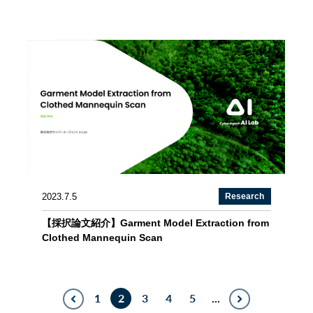
2023.7.5
Research
【採択論文紹介】Garment Model Extraction from
Clothed Mannequin Scan
1
2
3
4
5
...