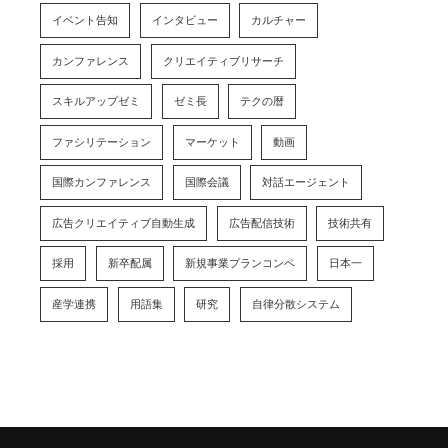
イベント告知
インタビュー
カルチャー
カンファレンス
クリエイティブリサーチ
スキルアップゼミ
ゼミ長
テクの暦
ファシリテーション
マーケット
動画
国際カンファレンス
国際会議
対話エージェント
広告クリエイティブ自動生成
広告配信技術
技術共有
採用
新卒配属
新規事業プランコンペ
日本一
産学連携
用語集
研究
自律分散システム